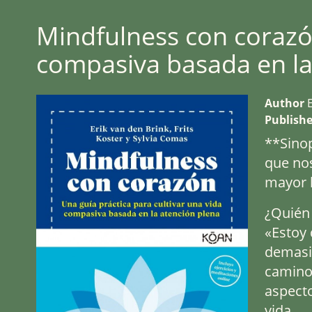
Mindfulness con corazón
compasiva basada en la
Author
E
Publishe
**Sinop
que nos
mayor b
¿Quién 
«Estoy 
demasi
camino 
aspecto
vida.