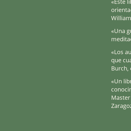
«Este l
orienta
William
«Una gu
medita
«Los au
que cu
Burch,
«Un lib
conocim
Master 
Zarago