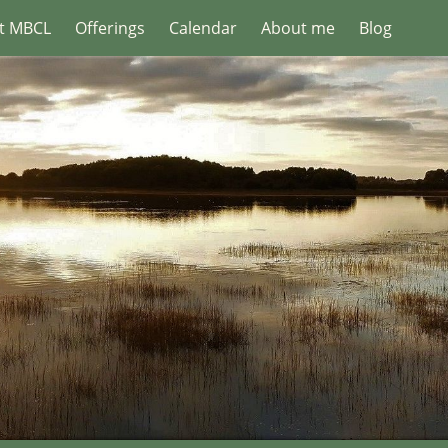
t MBCL
Offerings
Calendar
About me
Blog