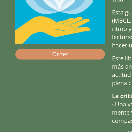
Esta g
(MBCL, 
ritmo 
lectura
hacer u
Order
Este li
más ama
actitud
plena c
La crít
«Una va
mente y
compasi